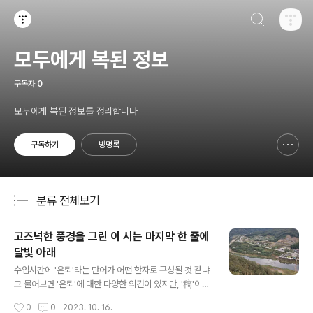
검색하기
티스토리
모두에게 복된 정보
구독자
0
모두에게 복된 정보를 정리합니다
구독하기
방명록
신고하기 레이어
열기
분류 전체보기
주요 글 목록
고즈넉한 풍경을 그린 이 시는 마지막 한 줄에
달빛 아래
글 내용
수업시간에 '은퇴'라는 단어가 어떤 한자로 구성될 것 같냐
고 물어보면 '은퇴'에 대한 다양한 의견이 있지만, '稿'이나
'礎稿'에서 '고'가 사용되는 '稿'일 것이라고 말하는 경우가
작성시간
0
0
2023. 10. 16.
많은데, '은퇴'를 '완성된 원고를 고친다'는 의미로 생각하