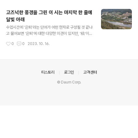
주요 글 목록
고즈넉한 풍경을 그린 이 시는 마지막 한 줄에
달빛 아래
글 내용
수업시간에 '은퇴'라는 단어가 어떤 한자로 구성될 것 같냐
고 물어보면 '은퇴'에 대한 다양한 의견이 있지만, '稿'이나
'礎稿'에서 '고'가 사용되는 '稿'일 것이라고 말하는 경우가
작성시간
0
0
2023. 10. 16.
많은데, '은퇴'를 '완성된 원고를 고친다'는 의미로 생각하
고 자주 사용하는 것이 합리적인 추론이지만, '은퇴'라는 단
어는 우리의 예상과 조금 다른 두 개의 한자로 구성되어 있
습니다. 당나라 때 賈라는 시인이 장안의 거리를 거닐며 시
문 작업에 몰두하고 있었는데, 정확히 말하면 일종의 '작가
의안내
티스토리
로그인
고객센터
의 판'에 부딪힌 상태였는데, 제가 작업하던 시의 마지막 구
© Daum Corp.
절이 속상했습니다. 僧( )月下門 풀밭길과 연못이 나무 위
에 나타나 고즈넉한 풍경을 그린 이 시는 마지막 한 줄에 달
빛 아래 문 앞에 선 스님의 모습이 그려져 있는데, 문제는
글씨가..