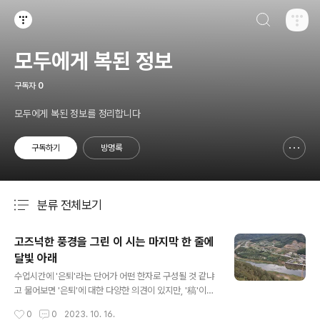
검색하기
티스토리
모두에게 복된 정보
구독자
0
모두에게 복된 정보를 정리합니다
구독하기
방명록
신고하기 레이어
열기
분류 전체보기
주요 글 목록
고즈넉한 풍경을 그린 이 시는 마지막 한 줄에
달빛 아래
글 내용
수업시간에 '은퇴'라는 단어가 어떤 한자로 구성될 것 같냐
고 물어보면 '은퇴'에 대한 다양한 의견이 있지만, '稿'이나
'礎稿'에서 '고'가 사용되는 '稿'일 것이라고 말하는 경우가
작성시간
0
0
2023. 10. 16.
많은데, '은퇴'를 '완성된 원고를 고친다'는 의미로 생각하