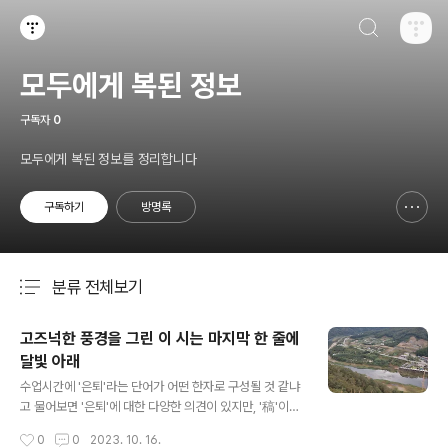
검색하기
티스토리
모두에게 복된 정보
구독자
0
모두에게 복된 정보를 정리합니다
구독하기
방명록
신고하기 레이어
열기
분류 전체보기
주요 글 목록
고즈넉한 풍경을 그린 이 시는 마지막 한 줄에
달빛 아래
글 내용
수업시간에 '은퇴'라는 단어가 어떤 한자로 구성될 것 같냐
고 물어보면 '은퇴'에 대한 다양한 의견이 있지만, '稿'이나
'礎稿'에서 '고'가 사용되는 '稿'일 것이라고 말하는 경우가
작성시간
0
0
2023. 10. 16.
많은데, '은퇴'를 '완성된 원고를 고친다'는 의미로 생각하